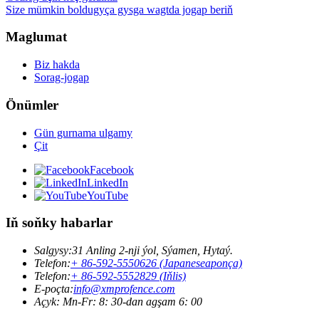
Size mümkin boldugyça gysga wagtda jogap beriň
Maglumat
Biz hakda
Sorag-jogap
Önümler
Gün gurnama ulgamy
Çit
Facebook
LinkedIn
YouTube
Iň soňky habarlar
Salgysy:
31 Anling 2-nji ýol, Sýamen, Hytaý.
Telefon:
+ 86-592-5550626 (Japaneseaponça)
Telefon:
+ 86-592-5552829 (Iňlis)
E-poçta:
info@xmprofence.com
Açyk: Mn-Fr: 8: 30-dan agşam 6: 00