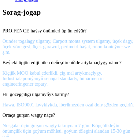
Sorag-jogap
PRO.FENCE haýsy önümleri üpjün edýär?
Ounder togalagy ulgamy, Carport monta system ulgamy, üçek dagy,
üçek ýörelgesi, üçek garawul, perimetri haýat, rulon konteýner we
ş.m.
Beýleki üpjün ediji bilen deňeşdireniňde artykmaçlygy näme?
Kiçijik MOQ kabul ederlikli, çig mal artykmaçlygy,
Industrialaponiýanyň senagat standarty, hünärmen in
engineeringener topary.
Hil gözegçiligi ulgamyňyz barmy?
Hawa, ISO9001 laýyklykda, iberilmezden ozal doly gözden geçiriň.
Ortaça gurşun wagty näçe?
Nusgalar üçin gurşun wagty takmynan 7 gün. Köpçülikleýin
önümçilik üçin goýum möhleti, goýum tölegini alandan 15-30 gün
soň.