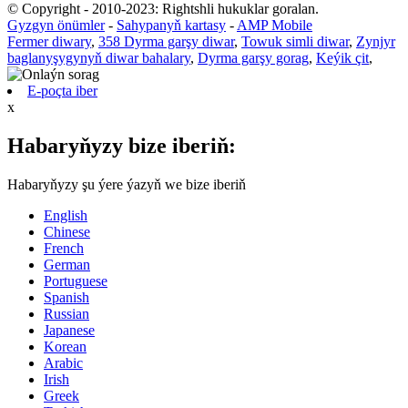
© Copyright - 2010-2023: Rightshli hukuklar goralan.
Gyzgyn önümler
-
Sahypanyň kartasy
-
AMP Mobile
Fermer diwary
,
358 Dyrma garşy diwar
,
Towuk simli diwar
,
Zynjyr
baglanyşygynyň diwar bahalary
,
Dyrma garşy gorag
,
Keýik çit
,
E-poçta iber
x
Habaryňyzy bize iberiň:
Habaryňyzy şu ýere ýazyň we bize iberiň
English
Chinese
French
German
Portuguese
Spanish
Russian
Japanese
Korean
Arabic
Irish
Greek