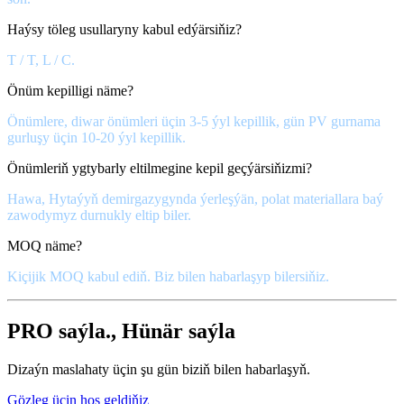
Haýsy töleg usullaryny kabul edýärsiňiz?
T / T, L / C.
Önüm kepilligi näme?
Önümlere, diwar önümleri üçin 3-5 ýyl kepillik, gün PV gurnama
gurluşy üçin 10-20 ýyl kepillik.
Önümleriň ygtybarly eltilmegine kepil geçýärsiňizmi?
Hawa, Hytaýyň demirgazygynda ýerleşýän, polat materiallara baý
zawodymyz durnukly eltip biler.
MOQ näme?
Kiçijik MOQ kabul ediň. Biz bilen habarlaşyp bilersiňiz.
PRO saýla., Hünär saýla
Dizaýn maslahaty üçin şu gün biziň bilen habarlaşyň.
Gözleg üçin hoş geldiňiz