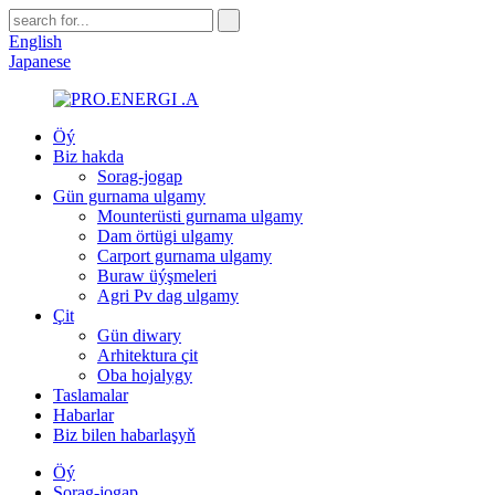
English
Japanese
Öý
Biz hakda
Sorag-jogap
Gün gurnama ulgamy
Mounterüsti gurnama ulgamy
Dam örtügi ulgamy
Carport gurnama ulgamy
Buraw üýşmeleri
Agri Pv dag ulgamy
Çit
Gün diwary
Arhitektura çit
Oba hojalygy
Taslamalar
Habarlar
Biz bilen habarlaşyň
Öý
Sorag-jogap