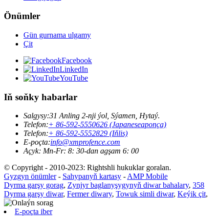
Önümler
Gün gurnama ulgamy
Çit
Facebook
LinkedIn
YouTube
Iň soňky habarlar
Salgysy:
31 Anling 2-nji ýol, Sýamen, Hytaý.
Telefon:
+ 86-592-5550626 (Japaneseaponça)
Telefon:
+ 86-592-5552829 (Iňlis)
E-poçta:
info@xmprofence.com
Açyk: Mn-Fr: 8: 30-dan agşam 6: 00
© Copyright - 2010-2023: Rightshli hukuklar goralan.
Gyzgyn önümler
-
Sahypanyň kartasy
-
AMP Mobile
Dyrma garşy gorag
,
Zynjyr baglanyşygynyň diwar bahalary
,
358
Dyrma garşy diwar
,
Fermer diwary
,
Towuk simli diwar
,
Keýik çit
,
E-poçta iber