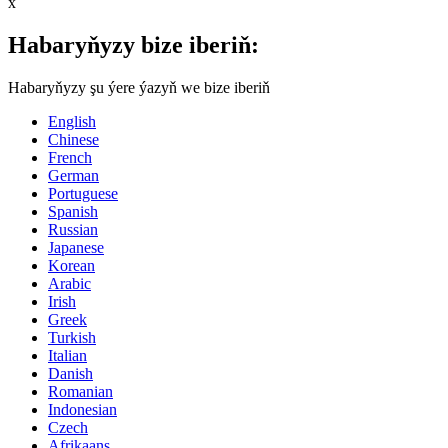
x
Habaryňyzy bize iberiň:
Habaryňyzy şu ýere ýazyň we bize iberiň
English
Chinese
French
German
Portuguese
Spanish
Russian
Japanese
Korean
Arabic
Irish
Greek
Turkish
Italian
Danish
Romanian
Indonesian
Czech
Afrikaans