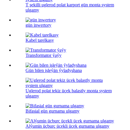
T şekilli uglerod polat karport gün monta system
ulgamy
gün inwertory
Kabel tarelkasy
Transformator ýaýy
Gün bilen işleýän ýyladyşhana
Uglerod polat tekiz üçek balastly monta system
ulgamy
Bifasial gün gurnama ulgamy
Alýumin üçburç üçekli üçek gurnama ulgamy