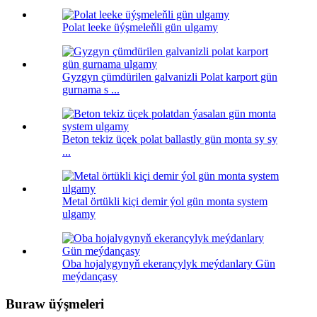
Polat leeke üýşmeleňli gün ulgamy
Gyzgyn çümdürilen galvanizli Polat karport gün
gurnama s ...
Beton tekiz üçek polat ballastly gün monta sy sy
...
Metal örtükli kiçi demir ýol gün monta system
ulgamy
Oba hojalygynyň ekerançylyk meýdanlary Gün
meýdançasy
Buraw üýşmeleri