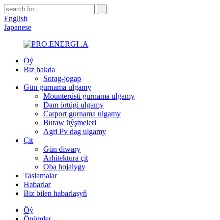
English
Japanese
Öý
Biz hakda
Sorag-jogap
Gün gurnama ulgamy
Mounterüsti gurnama ulgamy
Dam örtügi ulgamy
Carport gurnama ulgamy
Buraw üýşmeleri
Agri Pv dag ulgamy
Çit
Gün diwary
Arhitektura çit
Oba hojalygy
Taslamalar
Habarlar
Biz bilen habarlaşyň
Öý
Önümler