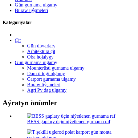
Gün gurnama ulgamy
Buraw üýşmeleri
Kategoriýalar
Çit
Gün diwarlary
Arhitektura çit
Oba hojalygy
Gün gurnama ulgamy
Mounterüsti gurnama ulgamy
Dam örtügi ulgamy
Carport gurnama ulgamy
Buraw üýşmeleri
Agri Pv dag ulgamy
Aýratyn önümler
BESS gaplary üçin niýetlenen gurnama raf