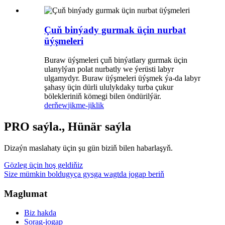
Çuň binýady gurmak üçin nurbat
üýşmeleri
Buraw üýşmeleri çuň binýatlary gurmak üçin
ulanylýan polat nurbatly we ýerüsti labyr
ulgamydyr. Buraw üýşmeleri üýşmek ýa-da labyr
şahasy üçin dürli ululykdaky turba çukur
bölekleriniň kömegi bilen öndürilýär.
derňew
jikme-jiklik
PRO saýla., Hünär saýla
Dizaýn maslahaty üçin şu gün biziň bilen habarlaşyň.
Gözleg üçin hoş geldiňiz
Size mümkin boldugyça gysga wagtda jogap beriň
Maglumat
Biz hakda
Sorag-jogap