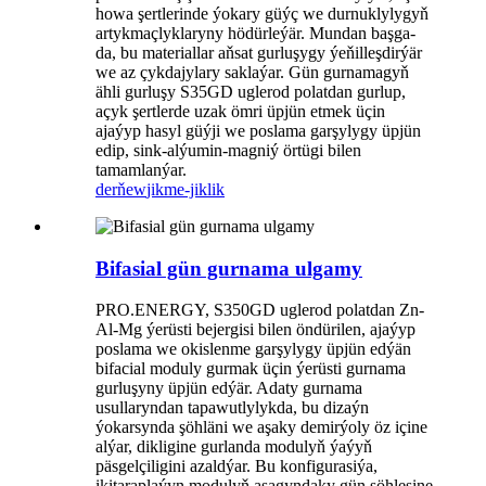
howa şertlerinde ýokary güýç we durnuklylygyň
artykmaçlyklaryny hödürleýär. Mundan başga-
da, bu materiallar aňsat gurluşygy ýeňilleşdirýär
we az çykdajylary saklaýar. Gün gurnamagyň
ähli gurluşy S35GD uglerod polatdan gurlup,
açyk şertlerde uzak ömri üpjün etmek üçin
ajaýyp hasyl güýji we poslama garşylygy üpjün
edip, sink-alýumin-magniý örtügi bilen
tamamlanýar.
derňew
jikme-jiklik
Bifasial gün gurnama ulgamy
PRO.ENERGY, S350GD uglerod polatdan Zn-
Al-Mg ýerüsti bejergisi bilen öndürilen, ajaýyp
poslama we okislenme garşylygy üpjün edýän
bifacial moduly gurmak üçin ýerüsti gurnama
gurluşyny üpjün edýär. Adaty gurnama
usullaryndan tapawutlylykda, bu dizaýn
ýokarsynda şöhläni we aşaky demirýoly öz içine
alýar, dikligine gurlanda modulyň ýaýyň
päsgelçiligini azaldýar. Bu konfigurasiýa,
ikitaraplaýyn modulyň aşagyndaky gün şöhlesine