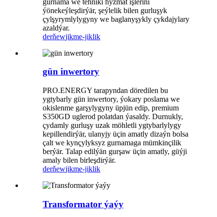
gurnama we tehniki hyzmat işlerini
ýönekeýleşdirýär, şeýlelik bilen gurluşyk
çylşyrymlylygyny we baglanyşykly çykdajylary
azaldýar.
derňew
jikme-jiklik
gün inwertory
PRO.ENERGY tarapyndan döredilen bu
ygtybarly gün inwertory, ýokary poslama we
okislenme garşylygyny üpjün edip, premium
S350GD uglerod polatdan ýasaldy. Durnukly,
çydamly gurluşy uzak möhletli ygtybarlylygy
kepillendirýär, ulanyjy üçin amatly dizaýn bolsa
çalt we kynçylyksyz gurnamaga mümkinçilik
berýär. Talap edilýän gurşaw üçin amatly, güýji
amaly bilen birleşdirýär.
derňew
jikme-jiklik
Transformator ýaýy