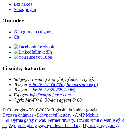
Biz hakda
Sorag-jogap
Önümler
Gün gurnama ulgamy
Çit
Facebook
LinkedIn
YouTube
Iň soňky habarlar
Salgysy:
31 Anling 2-nji ýol, Sýamen, Hytaý.
Telefon:
+ 86-592-5550626 (Japaneseaponça)
Telefon:
+ 86-592-5552829 (Iňlis)
E-poçta:
info@xmprofence.com
Açyk: Mn-Fr: 8: 30-dan agşam 6: 00
© Copyright - 2010-2023: Rightshli hukuklar goralan.
Gyzgyn önümler
-
Sahypanyň kartasy
-
AMP Mobile
358 Dyrma garşy diwar
,
Fermer diwary
,
Towuk simli diwar
,
Keýik
çit
,
Zynjyr baglanyşygynyň diwar bahalary
,
Dyrma garşy gorag
,