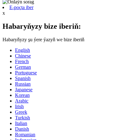
E-poçta iber
x
Habaryňyzy bize iberiň:
Habaryňyzy şu ýere ýazyň we bize iberiň
English
Chinese
French
German
Portuguese
Spanish
Russian
Japanese
Korean
Arabic
Irish
Greek
Turkish
Italian
Danish
Romanian