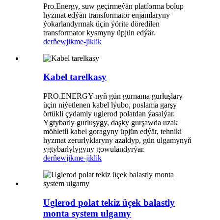
Pro.Energy, suw geçirmeýän platforma bolup
hyzmat edýän transformator enjamlaryny
ýokarlandyrmak üçin ýörite döredilen
transformator kysmyny üpjün edýär.
derňew
jikme-jiklik
Kabel tarelkasy
PRO.ENERGY-nyň gün gurnama gurluşlary
üçin niýetlenen kabel lýubo, poslama garşy
örtükli çydamly uglerod polatdan ýasalýar.
Ygtybarly gurluşygy, daşky gurşawda uzak
möhletli kabel goragyny üpjün edýär, tehniki
hyzmat zerurlyklaryny azaldyp, gün ulgamynyň
ygtybarlylygyny gowulandyrýar.
derňew
jikme-jiklik
Uglerod polat tekiz üçek balastly
monta system ulgamy