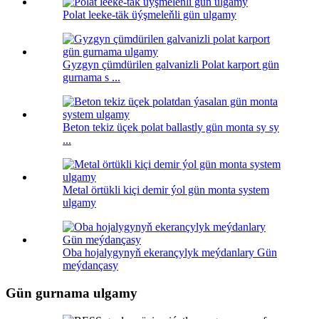
Polat leeke-täk üýşmeleňli gün ulgamy
Gyzgyn çümdürilen galvanizli Polat karport gün
gurnama s ...
Beton tekiz üçek polat ballastly gün monta sy sy
...
Metal örtükli kiçi demir ýol gün monta system
ulgamy
Oba hojalygynyň ekerançylyk meýdanlary Gün
meýdançasy
Gün gurnama ulgamy