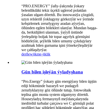
“PRO.ENERGY” ýaňy-ýakynda ýokary
belentlikdäki tekiz üçekli uglerod polatdan
ýasalan ulgam döretdi. Bu innowasiýa çözgüdi,
uzyn relsleriň ýoklugyny görkezýär we ýerinde
kebşirlemek zerurlygyny aradan aýyrýan,
öňünden egilen bölekleri ulanýar. Mundan başga-
da, berkidijileri ulanman, ýaýyň üstünde
ýerleşdirip boljak bir topar agyrlyk görnüşini
hödürleýär, şeýlelik bilen umumy çykdajylary
azaltmak bilen gurnama işini ýönekeýleşdirýär
we çaltlaşdyrýar.
derňew
jikme-jiklik
Gün bilen işleýän ýyladyşhana
“Pro.Energy” ýokary gün energiýasy bilen üpjün
ediji hökmünde bazaryň we pudagyň
zerurlyklaryny göz öňünde tutup, fotowoltaik
teplisa gün monta system ulgamyny döretdi.
Houseyladyş fermasynyň meýdançalarynda
inedördül turbalar çarçuwa we C görnüşli polat
profilleri haç şöhleleri hökmünde ulanylýar, aşa