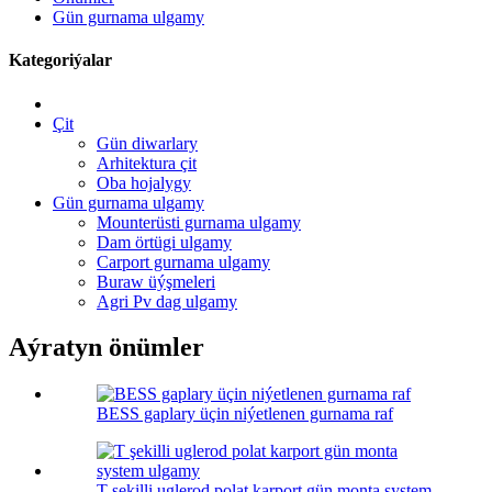
Gün gurnama ulgamy
Kategoriýalar
Çit
Gün diwarlary
Arhitektura çit
Oba hojalygy
Gün gurnama ulgamy
Mounterüsti gurnama ulgamy
Dam örtügi ulgamy
Carport gurnama ulgamy
Buraw üýşmeleri
Agri Pv dag ulgamy
Aýratyn önümler
BESS gaplary üçin niýetlenen gurnama raf
T şekilli uglerod polat karport gün monta system