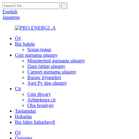
English
Japanese
Öý
Biz hakda
Sorag-jogap
Gün gurnama ulgamy
Mounterüsti gurnama ulgamy
Dam örtügi ulgamy
Carport gurnama ulgamy
Buraw üýşmeleri
Agri Pv dag ulgamy
Çit
Gün diwary
Arhitektura çit
Oba hojalygy
Taslamalar
Habarlar
Biz bilen habarlaşyň
Öý
Önümler