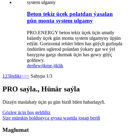
Beton tekiz üçek polatdan ýasalan
gün monta system ulgamy
PRO.ENERGY beton tekiz üçek üçin amatly
balastly üçek gün monta system ulgamyny üpjün
edýär. Gorizontal relsler bilen has güýçli gurluşda
öndürilen uglerod polatdan ýokary gar we ýel
basyşyna garşy durmak üçin has gowy güýç
goldawy.
derňew
jikme-jiklik
1
2
3
Indiki>
>>
Sahypa 1/3
PRO saýla., Hünär saýla
Dizaýn maslahaty üçin şu gün biziň bilen habarlaşyň.
Gözleg üçin hoş geldiňiz
Size mümkin boldugyça gysga wagtda jogap beriň
Maglumat