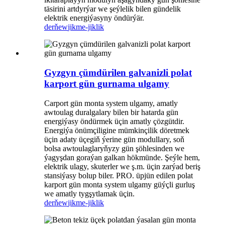
täsirini artdyrýar we şeýlelik bilen gündelik
elektrik energiýasyny öndürýär.
derňew
jikme-jiklik
Gyzgyn çümdürilen galvanizli polat
karport gün gurnama ulgamy
Carport gün monta system ulgamy, amatly
awtoulag duralgalary bilen bir hatarda gün
energiýasy öndürmek üçin amatly çözgütdir.
Energiýa önümçiligine mümkinçilik döretmek
üçin adaty üçegiň ýerine gün modullary, soň
bolsa awtoulaglaryňyzy gün şöhlesinden we
ýagyşdan goraýan galkan hökmünde. Şeýle hem,
elektrik ulagy, skuterler we ş.m. üçin zarýad beriş
stansiýasy bolup biler. PRO. üpjün edilen polat
karport gün monta system ulgamy güýçli gurluş
we amatly tygşytlamak üçin.
derňew
jikme-jiklik