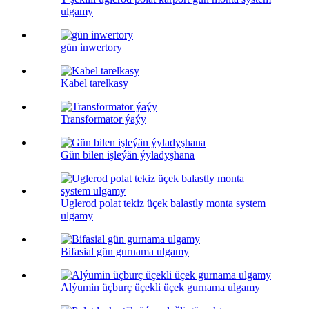
ulgamy
gün inwertory
Kabel tarelkasy
Transformator ýaýy
Gün bilen işleýän ýyladyşhana
Uglerod polat tekiz üçek balastly monta system
ulgamy
Bifasial gün gurnama ulgamy
Alýumin üçburç üçekli üçek gurnama ulgamy