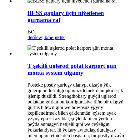
BESS gaplary üçin niýetlenen
gurnama raf
BO.
derňew
jikme-jiklik
T şekilli uglerod polat karport gün
monta system ulgamy
Posteke postly gurluşy ulanyp, dizaýn ýük
göteriji öndürijiligi optimizirlemek üçin jikme-jik
işlenip düzüldi. Strengthokary güýçli uglerod
polatdan gurlan bu konfigurasiýa diňe bir ulagyň
gurluş bitewiligini we howpsuzlygyny
kepillendirmek bilen çäklenmän, eýsem aýak
yzyny ep-esli azaldar, şeýlelik bilen ýerden
peýdalanmagyň netijeliligini we çeýeligini
ýokarlandyrar. Iň ýokary awtoulag duralgasy
bilen üpjün etmekden başga-da, bir postly dizaýn