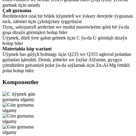
gurmak üçin amatly
Çalt gurnama
Iberilmezden ozal bir bölek üýşmeleň we ýokary derejede ýygnanan
rack, zähmet üçin çykdajylary tygşytlaýar
Dynç, sahypanyň şertlerine we modul massiwlerine görä bir ýa-da
goşa dizaýn görnüşleri bolup biler
Üýşmek, dürli ýere gabat gelmek üçin C ýa-da U görnüşli dizaýn
bolup biler
Materialda köp wariant
Üýşmek has güýçli bolmagy üçin Q235 we Q355 uglerod polatdan
gaýtadan işlenildi. Demir, şöhleler we ýaýlar Alýumin, gyzgyn
çümdürilen galvanizli polat ýa-da saýlamak üçin Zn-Al-Mg örtükli
polat bolup biler.
Komponentler