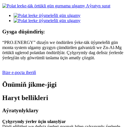
Gysga düşündiriş:
“PRO.ENERGY” dizaýn we öndürilen ýeke-täk üýşmeleňli gün
monta system ulgamy gyzgyn çümdürilen galvanizli we Zn-Al-Mg
örtükli uglerod polatdan öndürilýär. Çylşyrymly dag deňsiz ýerlerde
ýerleşýän uly göwrümli taslama üçin amatly çözgüt.
Bize e-poçta iberiň
Önümiň jikme-jigi
Haryt bellikleri
Aýratynlyklary
Çylşyrymly ýerler üçin ulanylýar
Dürli eňňitleri we deňsiz ýerleri goşmak bilen çylşyrymly ýerlerde