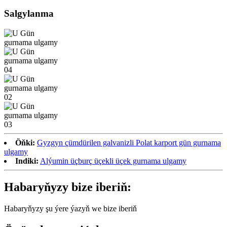
Salgylanma
Öňki:
Gyzgyn çümdürilen galvanizli Polat karport gün gurnama
ulgamy
Indiki:
Alýumin üçburç üçekli üçek gurnama ulgamy
Habaryňyzy bize iberiň:
Habaryňyzy şu ýere ýazyň we bize iberiň