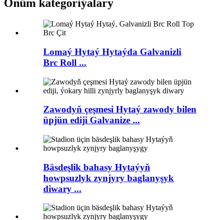
Önüm kategoriýalary
Lomaý Hytaý Hytaýda Galvanizli
Brc Roll ...
Zawodyň çeşmesi Hytaý zawody bilen
üpjün ediji Galvanize ...
Bäsdeşlik bahasy Hytaýyň
howpsuzlyk zynjyry baglanyşyk
diwary ...