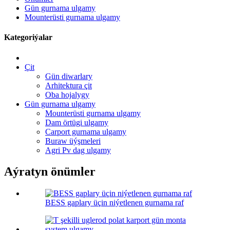
Gün gurnama ulgamy
Mounterüsti gurnama ulgamy
Kategoriýalar
Çit
Gün diwarlary
Arhitektura çit
Oba hojalygy
Gün gurnama ulgamy
Mounterüsti gurnama ulgamy
Dam örtügi ulgamy
Carport gurnama ulgamy
Buraw üýşmeleri
Agri Pv dag ulgamy
Aýratyn önümler
BESS gaplary üçin niýetlenen gurnama raf