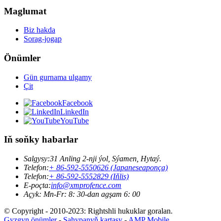
Maglumat
Biz hakda
Sorag-jogap
Önümler
Gün gurnama ulgamy
Çit
Facebook
LinkedIn
YouTube
Iň soňky habarlar
Salgysy:
31 Anling 2-nji ýol, Sýamen, Hytaý.
Telefon:
+ 86-592-5550626 (Japaneseaponça)
Telefon:
+ 86-592-5552829 (Iňlis)
E-poçta:
info@xmprofence.com
Açyk: Mn-Fr: 8: 30-dan agşam 6: 00
© Copyright - 2010-2023: Rightshli hukuklar goralan.
Gyzgyn önümler
-
Sahypanyň kartasy
-
AMP Mobile