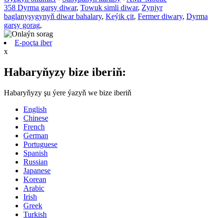
358 Dyrma garşy diwar
,
Towuk simli diwar
,
Zynjyr
baglanyşygynyň diwar bahalary
,
Keýik çit
,
Fermer diwary
,
Dyrma
garşy gorag
,
E-poçta iber
x
Habaryňyzy bize iberiň:
Habaryňyzy şu ýere ýazyň we bize iberiň
English
Chinese
French
German
Portuguese
Spanish
Russian
Japanese
Korean
Arabic
Irish
Greek
Turkish