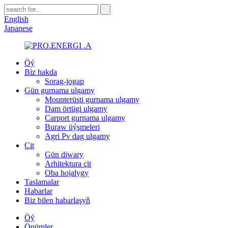
English
Japanese
Öý
Biz hakda
Sorag-jogap
Gün gurnama ulgamy
Mounterüsti gurnama ulgamy
Dam örtügi ulgamy
Carport gurnama ulgamy
Buraw üýşmeleri
Agri Pv dag ulgamy
Çit
Gün diwary
Arhitektura çit
Oba hojalygy
Taslamalar
Habarlar
Biz bilen habarlaşyň
Öý
Önümler