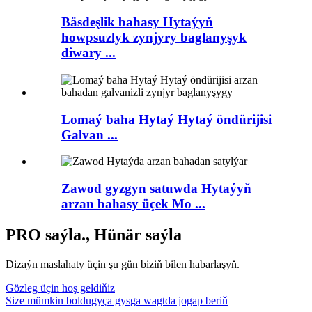
Bäsdeşlik bahasy Hytaýyň
howpsuzlyk zynjyry baglanyşyk
diwary ...
Lomaý baha Hytaý Hytaý öndürijisi
Galvan ...
Zawod gyzgyn satuwda Hytaýyň
arzan bahasy üçek Mo ...
PRO saýla., Hünär saýla
Dizaýn maslahaty üçin şu gün biziň bilen habarlaşyň.
Gözleg üçin hoş geldiňiz
Size mümkin boldugyça gysga wagtda jogap beriň