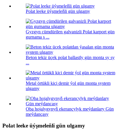
Polat leeke üýşmeleňli gün ulgamy
Gyzgyn çümdürilen galvanizli Polat karport gün
gurnama s ...
Beton tekiz üçek polat ballastly gün monta sy sy
...
Metal örtükli kiçi demir ýol gün monta system
ulgamy
Oba hojalygynyň ekerançylyk meýdanlary Gün
meýdançasy
Polat leeke üýşmeleňli gün ulgamy