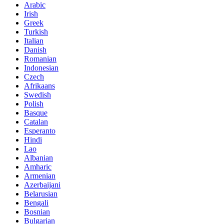
Arabic
Irish
Greek
Turkish
Italian
Danish
Romanian
Indonesian
Czech
Afrikaans
Swedish
Polish
Basque
Catalan
Esperanto
Hindi
Lao
Albanian
Amharic
Armenian
Azerbaijani
Belarusian
Bengali
Bosnian
Bulgarian