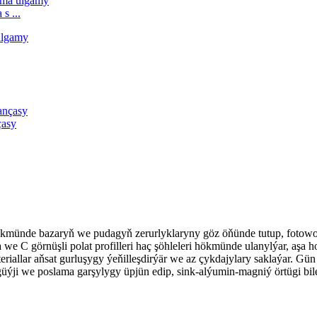
s ...
çasy
hökmünde bazaryň we pudagyň zerurlyklaryny göz öňünde tutup, fotowo
we C görnüşli polat profilleri haç şöhleleri hökmünde ulanylýar, aşa 
riallar aňsat gurluşygy ýeňilleşdirýär we az çykdajylary saklaýar. G
güýji we poslama garşylygy üpjün edip, sink-alýumin-magniý örtügi bi