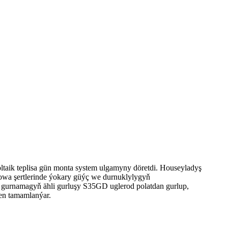
ltaik teplisa gün monta system ulgamyny döretdi. Houseyladyş
howa şertlerinde ýokary güýç we durnuklylygyň
ün gurnamagyň ähli gurluşy S35GD uglerod polatdan gurlup,
len tamamlanýar.