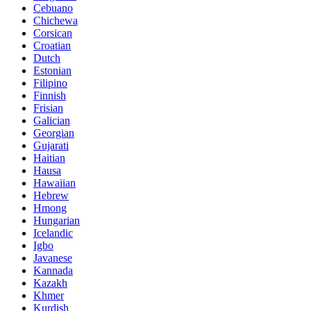
Cebuano
Chichewa
Corsican
Croatian
Dutch
Estonian
Filipino
Finnish
Frisian
Galician
Georgian
Gujarati
Haitian
Hausa
Hawaiian
Hebrew
Hmong
Hungarian
Icelandic
Igbo
Javanese
Kannada
Kazakh
Khmer
Kurdish