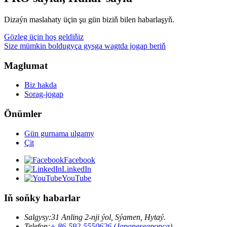
Dizaýn maslahaty üçin şu gün biziň bilen habarlaşyň.
Gözleg üçin hoş geldiňiz
Size mümkin boldugyça gysga wagtda jogap beriň
Maglumat
Biz hakda
Sorag-jogap
Önümler
Gün gurnama ulgamy
Çit
Facebook
LinkedIn
YouTube
Iň soňky habarlar
Salgysy:
31 Anling 2-nji ýol, Sýamen, Hytaý.
Telefon:
+ 86-592-5550626 (Japaneseaponça)