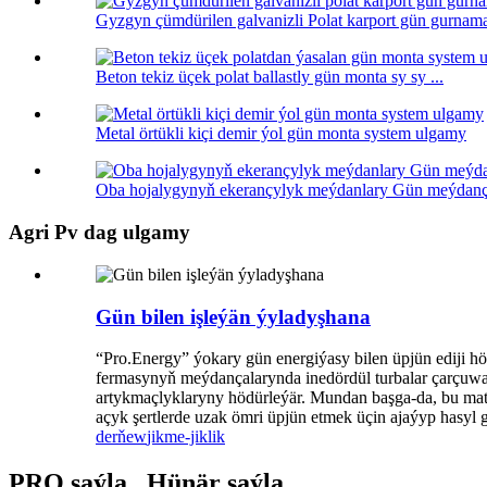
Gyzgyn çümdürilen galvanizli Polat karport gün gurnama 
Beton tekiz üçek polat ballastly gün monta sy sy ...
Metal örtükli kiçi demir ýol gün monta system ulgamy
Oba hojalygynyň ekerançylyk meýdanlary Gün meýdan
Agri Pv dag ulgamy
Gün bilen işleýän ýyladyşhana
“Pro.Energy” ýokary gün energiýasy bilen üpjün ediji 
fermasynyň meýdançalarynda inedördül turbalar çarçuwa 
artykmaçlyklaryny hödürleýär. Mundan başga-da, bu mate
açyk şertlerde uzak ömri üpjün etmek üçin ajaýyp hasyl 
derňew
jikme-jiklik
PRO saýla., Hünär saýla