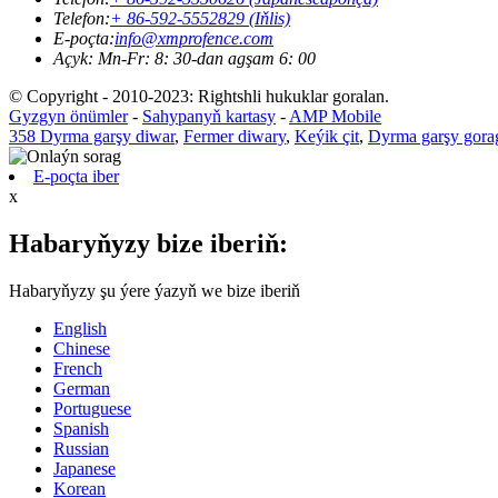
Telefon:
+ 86-592-5552829 (Iňlis)
E-poçta:
info@xmprofence.com
Açyk: Mn-Fr: 8: 30-dan agşam 6: 00
© Copyright - 2010-2023: Rightshli hukuklar goralan.
Gyzgyn önümler
-
Sahypanyň kartasy
-
AMP Mobile
358 Dyrma garşy diwar
,
Fermer diwary
,
Keýik çit
,
Dyrma garşy gora
E-poçta iber
x
Habaryňyzy bize iberiň:
Habaryňyzy şu ýere ýazyň we bize iberiň
English
Chinese
French
German
Portuguese
Spanish
Russian
Japanese
Korean