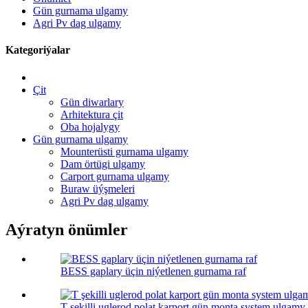
Gün gurnama ulgamy
Agri Pv dag ulgamy
Kategoriýalar
Çit
Gün diwarlary
Arhitektura çit
Oba hojalygy
Gün gurnama ulgamy
Mounterüsti gurnama ulgamy
Dam örtügi ulgamy
Carport gurnama ulgamy
Buraw üýşmeleri
Agri Pv dag ulgamy
Aýratyn önümler
BESS gaplary üçin niýetlenen gurnama raf
T şekilli uglerod polat karport gün monta system ulgamy