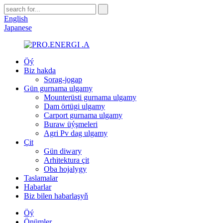
English
Japanese
Öý
Biz hakda
Sorag-jogap
Gün gurnama ulgamy
Mounterüsti gurnama ulgamy
Dam örtügi ulgamy
Carport gurnama ulgamy
Buraw üýşmeleri
Agri Pv dag ulgamy
Çit
Gün diwary
Arhitektura çit
Oba hojalygy
Taslamalar
Habarlar
Biz bilen habarlaşyň
Öý
Önümler