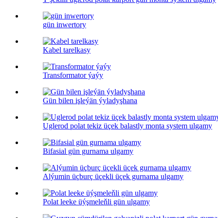
gün inwertory
Kabel tarelkasy
Transformator ýaýy
Gün bilen işleýän ýyladyşhana
Uglerod polat tekiz üçek balastly monta system ulgamy
Bifasial gün gurnama ulgamy
Alýumin üçburç üçekli üçek gurnama ulgamy
Polat leeke üýşmeleňli gün ulgamy