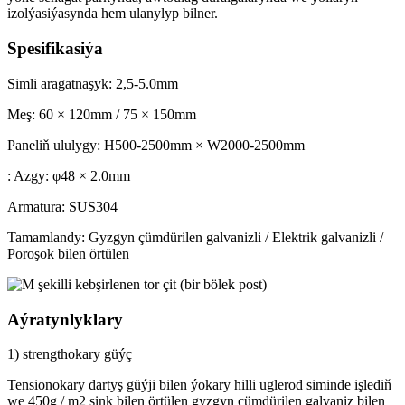
izolýasiýasynda hem ulanylyp bilner.
Spesifikasiýa
Simli aragatnaşyk: 2,5-5.0mm
Meş: 60 × 120mm / 75 × 150mm
Paneliň ululygy: H500-2500mm × W2000-2500mm
: Azgy: φ48 × 2.0mm
Armatura: SUS304
Tamamlandy: Gyzgyn çümdürilen galvanizli / Elektrik galvanizli /
Poroşok bilen örtülen
Aýratynlyklary
1) strengthokary güýç
Tensionokary dartyş güýji bilen ýokary hilli uglerod siminde işlediň
we 450g / m2 sink bilen örtülen gyzgyn çümdürilen galvaniz bilen