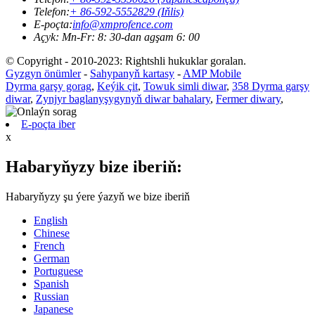
Telefon:
+ 86-592-5552829 (Iňlis)
E-poçta:
info@xmprofence.com
Açyk: Mn-Fr: 8: 30-dan agşam 6: 00
© Copyright - 2010-2023: Rightshli hukuklar goralan.
Gyzgyn önümler
-
Sahypanyň kartasy
-
AMP Mobile
Dyrma garşy gorag
,
Keýik çit
,
Towuk simli diwar
,
358 Dyrma garşy
diwar
,
Zynjyr baglanyşygynyň diwar bahalary
,
Fermer diwary
,
E-poçta iber
x
Habaryňyzy bize iberiň:
Habaryňyzy şu ýere ýazyň we bize iberiň
English
Chinese
French
German
Portuguese
Spanish
Russian
Japanese