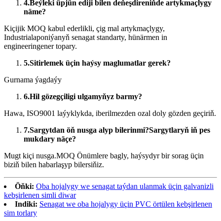
4.
Beýleki üpjün ediji bilen deňeşdireniňde artykmaçlygy
näme?
Kiçijik MOQ kabul ederlikli, çig mal artykmaçlygy,
Industrialaponiýanyň senagat standarty, hünärmen in
engineeringener topary.
5.
Sitirlemek üçin haýsy maglumatlar gerek?
Gurnama ýagdaýy
6.
Hil gözegçiligi ulgamyňyz barmy?
Hawa, ISO9001 laýyklykda, iberilmezden ozal doly gözden geçiriň.
7.
Sargytdan öň nusga alyp bilerinmi?Sargytlaryň iň pes
mukdary näçe?
Mugt kiçi nusga.MOQ Önümlere bagly, haýsydyr bir sorag üçin
biziň bilen habarlaşyp bilersiňiz.
Öňki:
Oba hojalygy we senagat taýdan ulanmak üçin galvanizli
kebşirlenen simli diwar
Indiki:
Senagat we oba hojalygy üçin PVC örtülen kebşirlenen
sim torlary