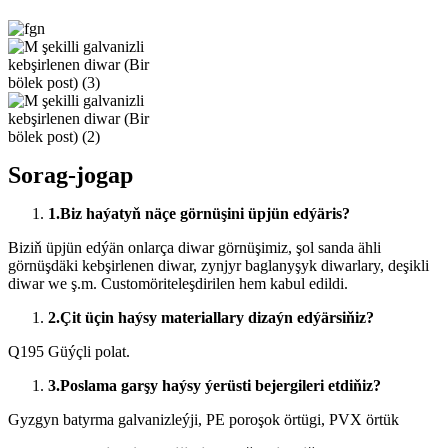
Sorag-jogap
1.
Biz haýatyň näçe görnüşini üpjün edýäris?
Biziň üpjün edýän onlarça diwar görnüşimiz, şol sanda ähli
görnüşdäki kebşirlenen diwar, zynjyr baglanyşyk diwarlary, deşikli
diwar we ş.m. Customöriteleşdirilen hem kabul edildi.
2.
Çit üçin haýsy materiallary dizaýn edýärsiňiz?
Q195 Güýçli polat.
3.
Poslama garşy haýsy ýerüsti bejergileri etdiňiz?
Gyzgyn batyrma galvanizleýji, PE poroşok örtügi, PVX örtük