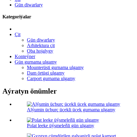
Gün diwarlary
Kategoriýalar
Çit
Gün diwarlary
Arhitektura çit
Oba hojalygy
Konteýner
Gün gurnama ulgamy
Mounterüsti gurnama ulgamy
Dam örtügi ulgamy
Carport gurnama ulgamy
Aýratyn önümler
Alýumin üçburç üçekli üçek gurnama ulgamy
Polat leeke üýşmeleňli gün ulgamy