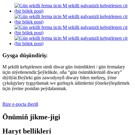
Gysga düşündiriş:
M şekilli kebşirlenen simli diwar gün ösümlikleri / gün fermalary
üçin niýetlenendir.Şeýlelikde, oňa “gün ösümlikleriniň diwary”
diýilýär.Beýleki gün zawodynyň diwary bilen meňzeş, ýöne
çykdajylary tygşytlamak we gurluşyk ädimlerini ýönekeýleşdirmek
üçin ýerine postdan peýdalanmak.
Bize e-poçta iberiň
Önümiň jikme-jigi
Haryt bellikleri