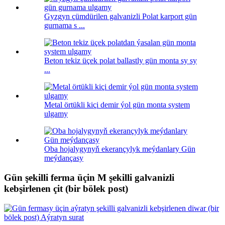
Gyzgyn çümdürilen galvanizli Polat karport gün
gurnama s ...
Beton tekiz üçek polat ballastly gün monta sy sy
...
Metal örtükli kiçi demir ýol gün monta system
ulgamy
Oba hojalygynyň ekerançylyk meýdanlary Gün
meýdançasy
Gün şekilli ferma üçin M şekilli galvanizli
kebşirlenen çit (bir bölek post)