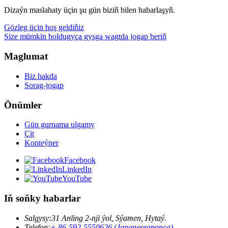
Dizaýn maslahaty üçin şu gün biziň bilen habarlaşyň.
Gözleg üçin hoş geldiňiz
Size mümkin boldugyça gysga wagtda jogap beriň
Maglumat
Biz hakda
Sorag-jogap
Önümler
Gün gurnama ulgamy
Çit
Konteýner
Facebook
LinkedIn
YouTube
Iň soňky habarlar
Salgysy:
31 Anling 2-nji ýol, Sýamen, Hytaý.
Telefon:
+ 86-592-5550626 (Japaneseaponça)