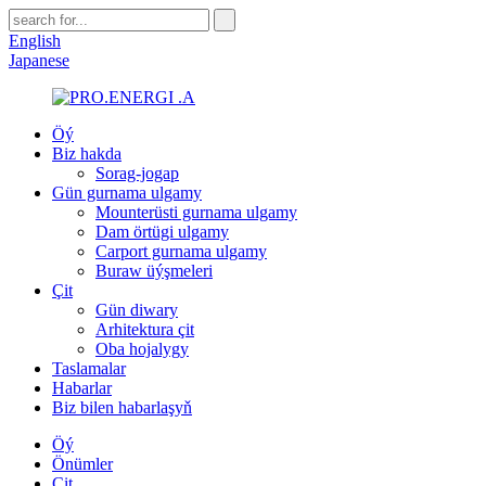
English
Japanese
Öý
Biz hakda
Sorag-jogap
Gün gurnama ulgamy
Mounterüsti gurnama ulgamy
Dam örtügi ulgamy
Carport gurnama ulgamy
Buraw üýşmeleri
Çit
Gün diwary
Arhitektura çit
Oba hojalygy
Taslamalar
Habarlar
Biz bilen habarlaşyň
Öý
Önümler
Çit