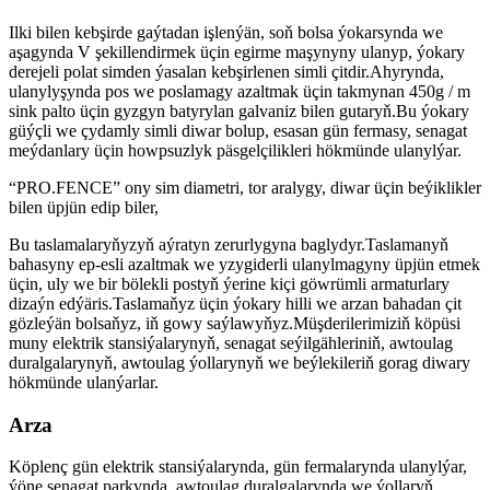
Ilki bilen kebşirde gaýtadan işlenýän, soň bolsa ýokarsynda we
aşagynda V şekillendirmek üçin egirme maşynyny ulanyp, ýokary
derejeli polat simden ýasalan kebşirlenen simli çitdir.Ahyrynda,
ulanylyşynda pos we poslamagy azaltmak üçin takmynan 450g / m
sink palto üçin gyzgyn batyrylan galvaniz bilen gutaryň.Bu ýokary
güýçli we çydamly simli diwar bolup, esasan gün fermasy, senagat
meýdanlary üçin howpsuzlyk päsgelçilikleri hökmünde ulanylýar.
“PRO.FENCE” ony sim diametri, tor aralygy, diwar üçin beýiklikler
bilen üpjün edip biler,
Bu taslamalaryňyzyň aýratyn zerurlygyna baglydyr.Taslamanyň
bahasyny ep-esli azaltmak we yzygiderli ulanylmagyny üpjün etmek
üçin, uly we bir bölekli postyň ýerine kiçi göwrümli armaturlary
dizaýn edýäris.Taslamaňyz üçin ýokary hilli we arzan bahadan çit
gözleýän bolsaňyz, iň gowy saýlawyňyz.Müşderilerimiziň köpüsi
muny elektrik stansiýalarynyň, senagat seýilgähleriniň, awtoulag
duralgalarynyň, awtoulag ýollarynyň we beýlekileriň gorag diwary
hökmünde ulanýarlar.
Arza
Köplenç gün elektrik stansiýalarynda, gün fermalarynda ulanylýar,
ýöne senagat parkynda, awtoulag duralgalarynda we ýollaryň