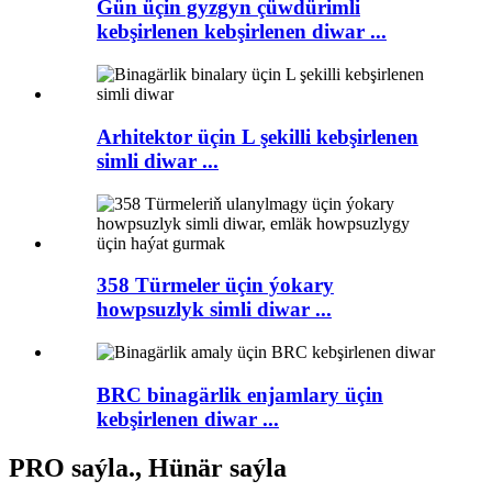
Gün üçin gyzgyn çüwdürimli
kebşirlenen kebşirlenen diwar ...
Arhitektor üçin L şekilli kebşirlenen
simli diwar ...
358 Türmeler üçin ýokary
howpsuzlyk simli diwar ...
BRC binagärlik enjamlary üçin
kebşirlenen diwar ...
PRO saýla., Hünär saýla