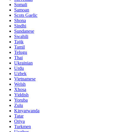
Somali
Samoan
Scots Gaelic
Shona
Sindhi
Sundanese
Swahili
Tajik
Tamil
Telugu
Thai
Ukrainian
Urdu
Uzbek
Vietnamese
Welsh
Xhosa
Yiddish
Yoruba
Zulu
Kinyarwanda
Tatar
Oriya
Turkmen
Uyghur