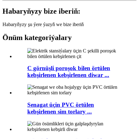
Habaryňyzy bize iberiň:
Habaryňyzy şu ýere ýazyň we bize iberiň
Önüm kategoriýalary
C görnüşli poroşok bilen örtülen
kebşirlenen kebşirlenen diwar ...
Senagat üçin PVC örtülen
kebşirlenen sim torlary ...