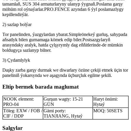
tamamlaň, SUS 304 armaturlaryny ulanyp ýygnaň.Poslama garşy
möhüm rol oýnaýarlar.PRO.FENCE azyndan 6 ýyl poslamazlygy
kepillendirýär.
2) sazlap bolýar
Tor panelinden, ýazgylardan ybarat.Simpleönekeý gurluş, sahypada
aňsatlyk bilen gurnamaga kömek edip biler.Postsazgylaryň
arasyndaky aralyk, hatda çylşyrymly dag eňňitlerinde-de mümkin
boldugyça sazlanyp bilner.
3) Çydamlylyk
Daşky zarba garşy durmak we diwarlary özüne çekiji etmek üçin tor
paneliniň ýokarsynda we aşagynda üçburçluk egilme şekili.
Eltip bermek barada maglumat
NOOK element:
Gurşun wagty: 15-21
Haryt önümi:
PRO-04
GÜN
Hytaý
Töleg: EXW / FOB /
Gämi porty:
MOQ: 50SETS
CIF / DDP
TIANJIANG, Hytaý
Salgylar