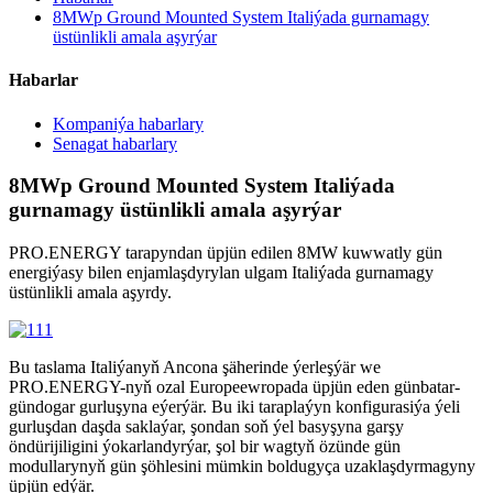
8MWp Ground Mounted System Italiýada gurnamagy
üstünlikli amala aşyrýar
Habarlar
Kompaniýa habarlary
Senagat habarlary
8MWp Ground Mounted System Italiýada
gurnamagy üstünlikli amala aşyrýar
PRO.ENERGY tarapyndan üpjün edilen 8MW kuwwatly gün
energiýasy bilen enjamlaşdyrylan ulgam Italiýada gurnamagy
üstünlikli amala aşyrdy.
Bu taslama Italiýanyň Ancona şäherinde ýerleşýär we
PRO.ENERGY-nyň ozal Europeewropada üpjün eden günbatar-
gündogar gurluşyna eýerýär. Bu iki taraplaýyn konfigurasiýa ýeli
gurluşdan daşda saklaýar, şondan soň ýel basyşyna garşy
öndürijiligini ýokarlandyrýar, şol bir wagtyň özünde gün
modullarynyň gün şöhlesini mümkin boldugyça uzaklaşdyrmagyny
üpjün edýär.