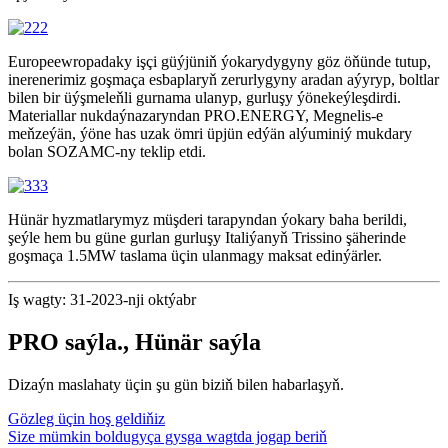
Europeewropadaky işçi güýjüniň ýokarydygyny göz öňünde tutup,
inerenerimiz goşmaça esbaplaryň zerurlygyny aradan aýyryp, boltlar
bilen bir üýşmeleňli gurnama ulanyp, gurluşy ýönekeýleşdirdi.
Materiallar nukdaýnazaryndan PRO.ENERGY, Megnelis-e
meňzeýän, ýöne has uzak ömri üpjün edýän alýuminiý mukdary
bolan SOZAMC-ny teklip etdi.
Hünär hyzmatlarymyz müşderi tarapyndan ýokary baha berildi,
şeýle hem bu güne gurlan gurluşy Italiýanyň Trissino şäherinde
goşmaça 1.5MW taslama üçin ulanmagy maksat edinýärler.
Iş wagty: 31-2023-nji oktýabr
PRO saýla., Hünär saýla
Dizaýn maslahaty üçin şu gün biziň bilen habarlaşyň.
Gözleg üçin hoş geldiňiz
Size mümkin boldugyça gysga wagtda jogap beriň