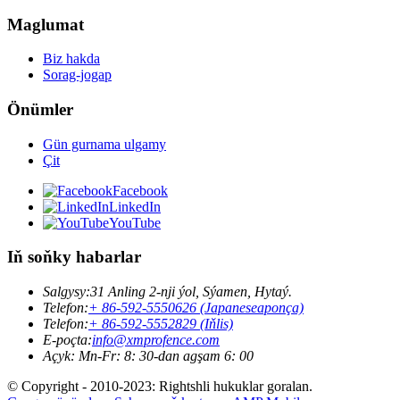
Maglumat
Biz hakda
Sorag-jogap
Önümler
Gün gurnama ulgamy
Çit
Facebook
LinkedIn
YouTube
Iň soňky habarlar
Salgysy:
31 Anling 2-nji ýol, Sýamen, Hytaý.
Telefon:
+ 86-592-5550626 (Japaneseaponça)
Telefon:
+ 86-592-5552829 (Iňlis)
E-poçta:
info@xmprofence.com
Açyk: Mn-Fr: 8: 30-dan agşam 6: 00
© Copyright - 2010-2023: Rightshli hukuklar goralan.