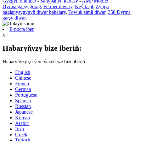
Gyzgyn önümler
-
Sahypanyň kartasy
-
AMP Mobile
Dyrma garşy gorag
,
Fermer diwary
,
Keýik çit
,
Zynjyr
baglanyşygynyň diwar bahalary
,
Towuk simli diwar
,
358 Dyrma
garşy diwar
,
E-poçta iber
x
Habaryňyzy bize iberiň:
Habaryňyzy şu ýere ýazyň we bize iberiň
English
Chinese
French
German
Portuguese
Spanish
Russian
Japanese
Korean
Arabic
Irish
Greek
Turkish