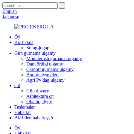
English
Japanese
Öý
Biz hakda
Sorag-jogap
Gün gurnama ulgamy
Mounterüsti gurnama ulgamy
Dam örtügi ulgamy
Carport gurnama ulgamy
Buraw üýşmeleri
Agri Pv dag ulgamy
Çit
Gün diwary
Arhitektura çit
Oba hojalygy
Taslamalar
Habarlar
Biz bilen habarlaşyň
Öý
Habarlar